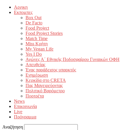
Αρχικη
Εκπομπες
Box Out
De Facto
Food Project
Food Project Stories
Match Time
Miss Κρήτη
My Vegan Life
Yes I Do
Αγώνες Α΄ Εθνικής Ποδοσφαίρου Γυναικών ΟΦΗ
Απευθείας
Ένας παράδεισος υπαρκτός
Ενημέρωση
Κερκίδα στο CRETA
Πας Μαγειρεύοντας
Πολιτικό Βαρόμετρο
Πορτρέτα
News
Επικοινωνία
Live
Πρόγραμμα
Αναζήτηση