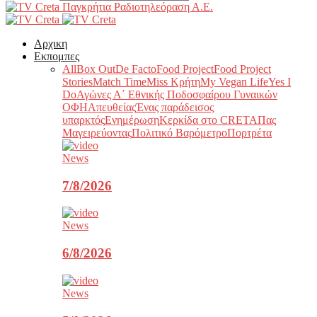
Παγκρήτια Ραδιοτηλεόραση Α.Ε.
Αρχικη
Εκπομπες
All
Box Out
De Facto
Food Project
Food Project
Stories
Match Time
Miss Κρήτη
My Vegan Life
Yes I
Do
Αγώνες Α΄ Εθνικής Ποδοσφαίρου Γυναικών
ΟΦΗ
Απευθείας
Ένας παράδεισος
υπαρκτός
Ενημέρωση
Κερκίδα στο CRETA
Πας
Μαγειρεύοντας
Πολιτικό Βαρόμετρο
Πορτρέτα
News
7/8/2026
News
6/8/2026
News