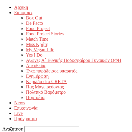
Αρχικη
Εκπομπες
Box Out
De Facto
Food Project
Food Project Stories
Match Time
Miss Κρήτη
My Vegan Life
Yes I Do
Αγώνες Α΄ Εθνικής Ποδοσφαίρου Γυναικών ΟΦΗ
Απευθείας
Ένας παράδεισος υπαρκτός
Ενημέρωση
Κερκίδα στο CRETA
Πας Μαγειρεύοντας
Πολιτικό Βαρόμετρο
Πορτρέτα
News
Επικοινωνία
Live
Πρόγραμμα
Αναζήτηση