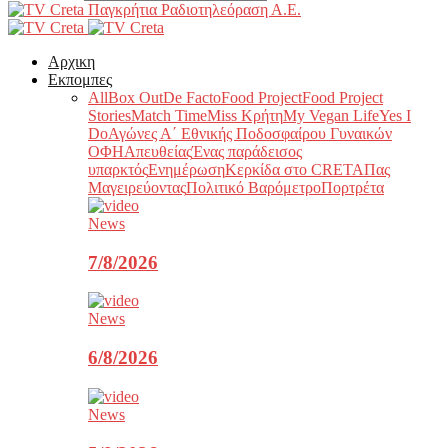
Παγκρήτια Ραδιοτηλεόραση Α.Ε.
Αρχικη
Εκπομπες
All
Box Out
De Facto
Food Project
Food Project
Stories
Match Time
Miss Κρήτη
My Vegan Life
Yes I
Do
Αγώνες Α΄ Εθνικής Ποδοσφαίρου Γυναικών
ΟΦΗ
Απευθείας
Ένας παράδεισος
υπαρκτός
Ενημέρωση
Κερκίδα στο CRETA
Πας
Μαγειρεύοντας
Πολιτικό Βαρόμετρο
Πορτρέτα
News
7/8/2026
News
6/8/2026
News