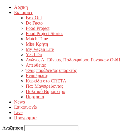
Αρχικη
Εκπομπες
Box Out
De Facto
Food Project
Food Project Stories
Match Time
Miss Κρήτη
My Vegan Life
Yes I Do
Αγώνες Α΄ Εθνικής Ποδοσφαίρου Γυναικών ΟΦΗ
Απευθείας
Ένας παράδεισος υπαρκτός
Ενημέρωση
Κερκίδα στο CRETA
Πας Μαγειρεύοντας
Πολιτικό Βαρόμετρο
Πορτρέτα
News
Επικοινωνία
Live
Πρόγραμμα
Αναζήτηση