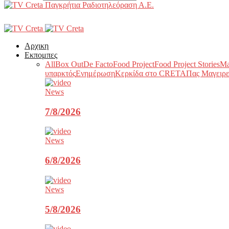
Παγκρήτια Ραδιοτηλεόραση Α.Ε.
Αρχικη
Εκπομπες
All
Box Out
De Facto
Food Project
Food Project Stories
Ma
υπαρκτός
Ενημέρωση
Κερκίδα στο CRETA
Πας Μαγειρε
News
7/8/2026
News
6/8/2026
News
5/8/2026