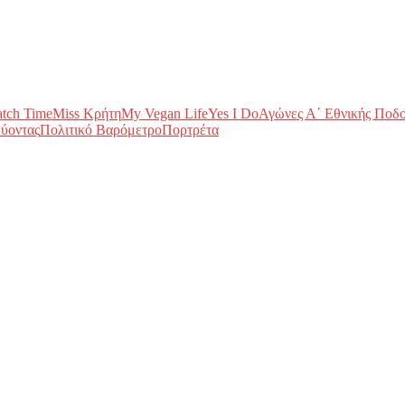
tch Time
Miss Κρήτη
My Vegan Life
Yes I Do
Αγώνες Α΄ Εθνικής Ποδ
ύοντας
Πολιτικό Βαρόμετρο
Πορτρέτα