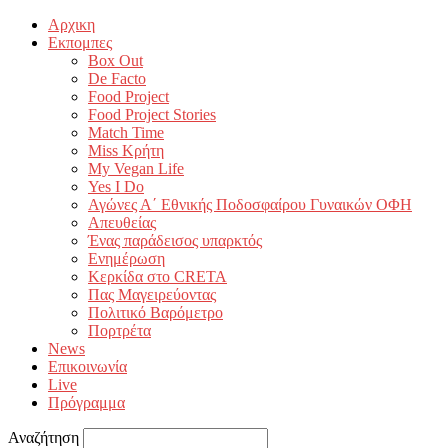
Αρχικη
Εκπομπες
Box Out
De Facto
Food Project
Food Project Stories
Match Time
Miss Κρήτη
My Vegan Life
Yes I Do
Αγώνες Α΄ Εθνικής Ποδοσφαίρου Γυναικών ΟΦΗ
Απευθείας
Ένας παράδεισος υπαρκτός
Ενημέρωση
Κερκίδα στο CRETA
Πας Μαγειρεύοντας
Πολιτικό Βαρόμετρο
Πορτρέτα
News
Επικοινωνία
Live
Πρόγραμμα
Αναζήτηση