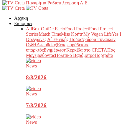
Παγκρήτια Ραδιοτηλεόραση Α.Ε.
Αρχικη
Εκπομπες
All
Box Out
De Facto
Food Project
Food Project
Stories
Match Time
Miss Κρήτη
My Vegan Life
Yes I
Do
Αγώνες Α΄ Εθνικής Ποδοσφαίρου Γυναικών
ΟΦΗ
Απευθείας
Ένας παράδεισος
υπαρκτός
Ενημέρωση
Κερκίδα στο CRETA
Πας
Μαγειρεύοντας
Πολιτικό Βαρόμετρο
Πορτρέτα
News
8/8/2026
News
7/8/2026
News