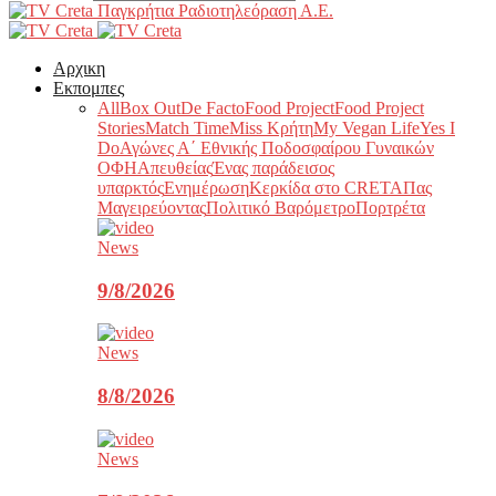
Παγκρήτια Ραδιοτηλεόραση Α.Ε.
Αρχικη
Εκπομπες
All
Box Out
De Facto
Food Project
Food Project
Stories
Match Time
Miss Κρήτη
My Vegan Life
Yes I
Do
Αγώνες Α΄ Εθνικής Ποδοσφαίρου Γυναικών
ΟΦΗ
Απευθείας
Ένας παράδεισος
υπαρκτός
Ενημέρωση
Κερκίδα στο CRETA
Πας
Μαγειρεύοντας
Πολιτικό Βαρόμετρο
Πορτρέτα
News
9/8/2026
News
8/8/2026
News