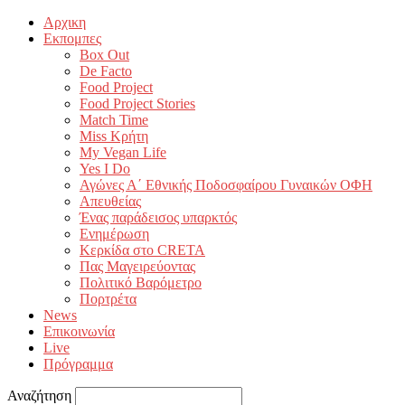
Αρχικη
Εκπομπες
Box Out
De Facto
Food Project
Food Project Stories
Match Time
Miss Κρήτη
My Vegan Life
Yes I Do
Αγώνες Α΄ Εθνικής Ποδοσφαίρου Γυναικών ΟΦΗ
Απευθείας
Ένας παράδεισος υπαρκτός
Ενημέρωση
Κερκίδα στο CRETA
Πας Μαγειρεύοντας
Πολιτικό Βαρόμετρο
Πορτρέτα
News
Επικοινωνία
Live
Πρόγραμμα
Αναζήτηση