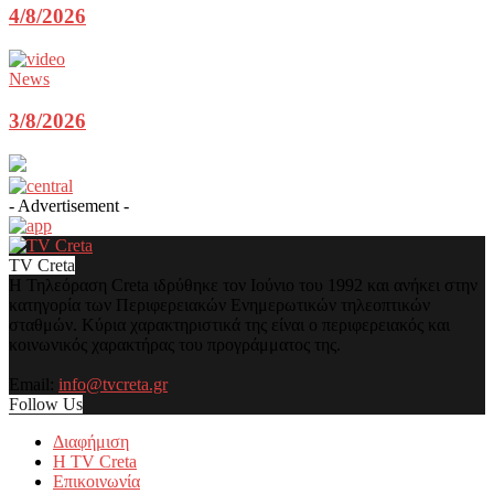
4/8/2026
News
3/8/2026
- Advertisement -
TV Creta
Η Τηλεόραση Creta ιδρύθηκε τον Ιούνιο του 1992 και ανήκει στην
κατηγορία των Περιφερειακών Ενημερωτικών τηλεοπτικών
σταθμών. Κύρια χαρακτηριστικά της είναι ο περιφερειακός και
κοινωνικός χαρακτήρας του προγράμματος της.
Email:
info@tvcreta.gr
Follow Us
Διαφήμιση
Η TV Creta
Επικοινωνία