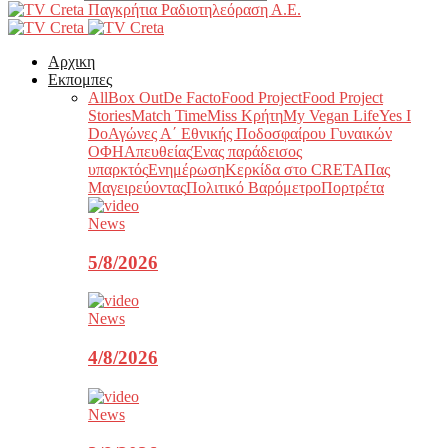
Παγκρήτια Ραδιοτηλεόραση Α.Ε.
Αρχικη
Εκπομπες
All
Box Out
De Facto
Food Project
Food Project
Stories
Match Time
Miss Κρήτη
My Vegan Life
Yes I
Do
Αγώνες Α΄ Εθνικής Ποδοσφαίρου Γυναικών
ΟΦΗ
Απευθείας
Ένας παράδεισος
υπαρκτός
Ενημέρωση
Κερκίδα στο CRETA
Πας
Μαγειρεύοντας
Πολιτικό Βαρόμετρο
Πορτρέτα
News
5/8/2026
News
4/8/2026
News