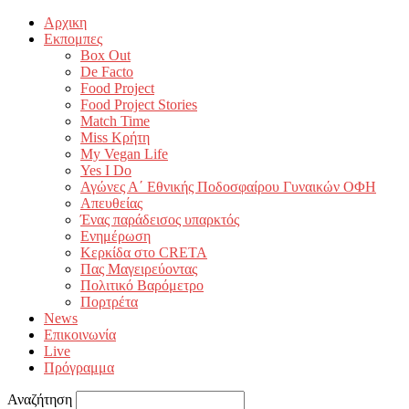
Αρχικη
Εκπομπες
Box Out
De Facto
Food Project
Food Project Stories
Match Time
Miss Κρήτη
My Vegan Life
Yes I Do
Αγώνες Α΄ Εθνικής Ποδοσφαίρου Γυναικών ΟΦΗ
Απευθείας
Ένας παράδεισος υπαρκτός
Ενημέρωση
Κερκίδα στο CRETA
Πας Μαγειρεύοντας
Πολιτικό Βαρόμετρο
Πορτρέτα
News
Επικοινωνία
Live
Πρόγραμμα
Αναζήτηση