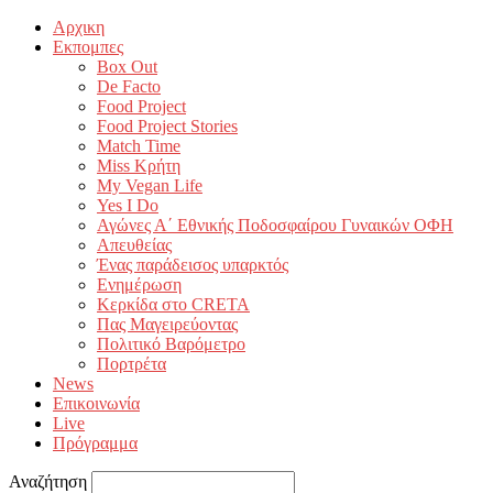
Αρχικη
Εκπομπες
Box Out
De Facto
Food Project
Food Project Stories
Match Time
Miss Κρήτη
My Vegan Life
Yes I Do
Αγώνες Α΄ Εθνικής Ποδοσφαίρου Γυναικών ΟΦΗ
Απευθείας
Ένας παράδεισος υπαρκτός
Ενημέρωση
Κερκίδα στο CRETA
Πας Μαγειρεύοντας
Πολιτικό Βαρόμετρο
Πορτρέτα
News
Επικοινωνία
Live
Πρόγραμμα
Αναζήτηση