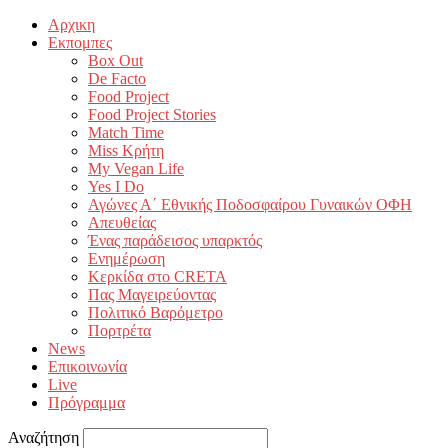
Αρχικη
Εκπομπες
Box Out
De Facto
Food Project
Food Project Stories
Match Time
Miss Κρήτη
My Vegan Life
Yes I Do
Αγώνες Α΄ Εθνικής Ποδοσφαίρου Γυναικών ΟΦΗ
Απευθείας
Ένας παράδεισος υπαρκτός
Ενημέρωση
Κερκίδα στο CRETA
Πας Μαγειρεύοντας
Πολιτικό Βαρόμετρο
Πορτρέτα
News
Επικοινωνία
Live
Πρόγραμμα
Αναζήτηση