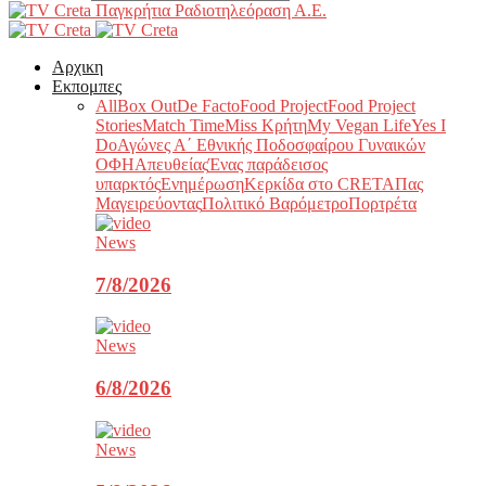
Παγκρήτια Ραδιοτηλεόραση Α.Ε.
Αρχικη
Εκπομπες
All
Box Out
De Facto
Food Project
Food Project
Stories
Match Time
Miss Κρήτη
My Vegan Life
Yes I
Do
Αγώνες Α΄ Εθνικής Ποδοσφαίρου Γυναικών
ΟΦΗ
Απευθείας
Ένας παράδεισος
υπαρκτός
Ενημέρωση
Κερκίδα στο CRETA
Πας
Μαγειρεύοντας
Πολιτικό Βαρόμετρο
Πορτρέτα
News
7/8/2026
News
6/8/2026
News