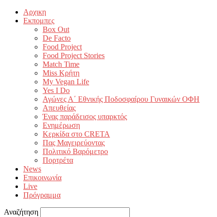
Αρχικη
Εκπομπες
Box Out
De Facto
Food Project
Food Project Stories
Match Time
Miss Κρήτη
My Vegan Life
Yes I Do
Αγώνες Α΄ Εθνικής Ποδοσφαίρου Γυναικών ΟΦΗ
Απευθείας
Ένας παράδεισος υπαρκτός
Ενημέρωση
Κερκίδα στο CRETA
Πας Μαγειρεύοντας
Πολιτικό Βαρόμετρο
Πορτρέτα
News
Επικοινωνία
Live
Πρόγραμμα
Αναζήτηση