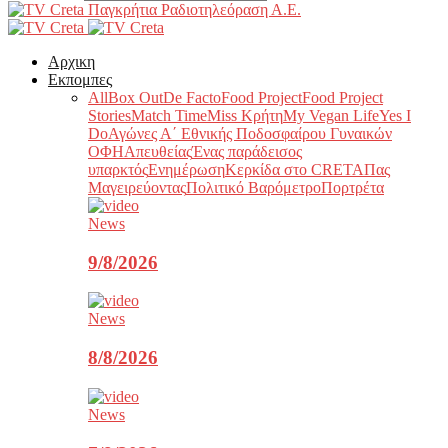
Παγκρήτια Ραδιοτηλεόραση Α.Ε.
Αρχικη
Εκπομπες
All
Box Out
De Facto
Food Project
Food Project
Stories
Match Time
Miss Κρήτη
My Vegan Life
Yes I
Do
Αγώνες Α΄ Εθνικής Ποδοσφαίρου Γυναικών
ΟΦΗ
Απευθείας
Ένας παράδεισος
υπαρκτός
Ενημέρωση
Κερκίδα στο CRETA
Πας
Μαγειρεύοντας
Πολιτικό Βαρόμετρο
Πορτρέτα
News
9/8/2026
News
8/8/2026
News