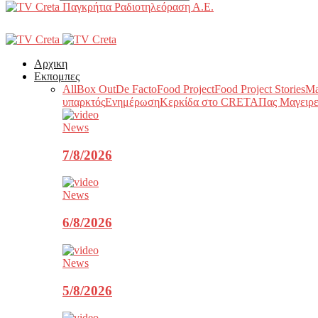
Παγκρήτια Ραδιοτηλεόραση Α.Ε.
Αρχικη
Εκπομπες
All
Box Out
De Facto
Food Project
Food Project Stories
Ma
υπαρκτός
Ενημέρωση
Κερκίδα στο CRETA
Πας Μαγειρε
News
7/8/2026
News
6/8/2026
News
5/8/2026