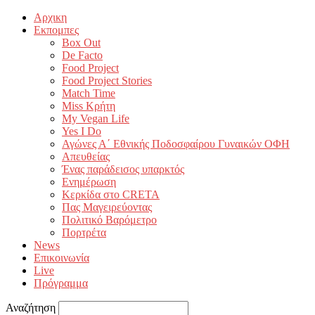
Αρχικη
Εκπομπες
Box Out
De Facto
Food Project
Food Project Stories
Match Time
Miss Κρήτη
My Vegan Life
Yes I Do
Αγώνες Α΄ Εθνικής Ποδοσφαίρου Γυναικών ΟΦΗ
Απευθείας
Ένας παράδεισος υπαρκτός
Ενημέρωση
Κερκίδα στο CRETA
Πας Μαγειρεύοντας
Πολιτικό Βαρόμετρο
Πορτρέτα
News
Επικοινωνία
Live
Πρόγραμμα
Αναζήτηση