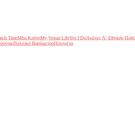
tch Time
Miss Κρήτη
My Vegan Life
Yes I Do
Αγώνες Α΄ Εθνικής Ποδ
ύοντας
Πολιτικό Βαρόμετρο
Πορτρέτα