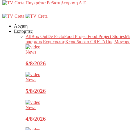
Παγκρήτια Ραδιοτηλεόραση Α.Ε.
Αρχικη
Εκπομπες
All
Box Out
De Facto
Food Project
Food Project Stories
Ma
υπαρκτός
Ενημέρωση
Κερκίδα στο CRETA
Πας Μαγειρε
News
6/8/2026
News
5/8/2026
News
4/8/2026