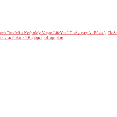
tch Time
Miss Κρήτη
My Vegan Life
Yes I Do
Αγώνες Α΄ Εθνικής Ποδ
ύοντας
Πολιτικό Βαρόμετρο
Πορτρέτα