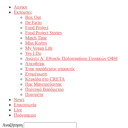
Αρχικη
Εκπομπες
Box Out
De Facto
Food Project
Food Project Stories
Match Time
Miss Κρήτη
My Vegan Life
Yes I Do
Αγώνες Α΄ Εθνικής Ποδοσφαίρου Γυναικών ΟΦΗ
Απευθείας
Ένας παράδεισος υπαρκτός
Ενημέρωση
Κερκίδα στο CRETA
Πας Μαγειρεύοντας
Πολιτικό Βαρόμετρο
Πορτρέτα
News
Επικοινωνία
Live
Πρόγραμμα
Αναζήτηση