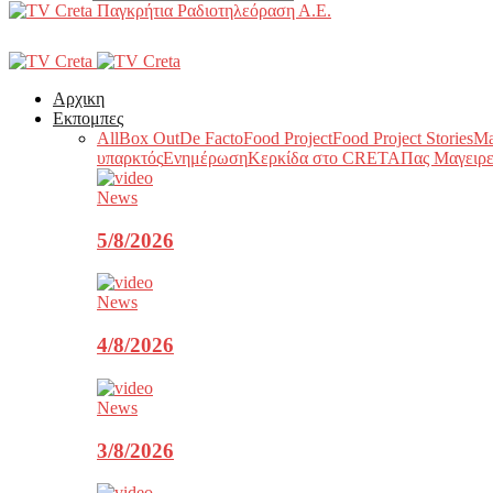
Παγκρήτια Ραδιοτηλεόραση Α.Ε.
Αρχικη
Εκπομπες
All
Box Out
De Facto
Food Project
Food Project Stories
Ma
υπαρκτός
Ενημέρωση
Κερκίδα στο CRETA
Πας Μαγειρε
News
5/8/2026
News
4/8/2026
News
3/8/2026