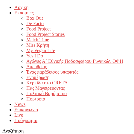
Αρχικη
Εκπομπες
Box Out
De Facto
Food Project
Food Project Stories
Match Time
Miss Κρήτη
My Vegan Life
Yes I Do
Αγώνες Α΄ Εθνικής Ποδοσφαίρου Γυναικών ΟΦΗ
Απευθείας
Ένας παράδεισος υπαρκτός
Ενημέρωση
Κερκίδα στο CRETA
Πας Μαγειρεύοντας
Πολιτικό Βαρόμετρο
Πορτρέτα
News
Επικοινωνία
Live
Πρόγραμμα
Αναζήτηση