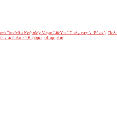
tch Time
Miss Κρήτη
My Vegan Life
Yes I Do
Αγώνες Α΄ Εθνικής Ποδ
ύοντας
Πολιτικό Βαρόμετρο
Πορτρέτα