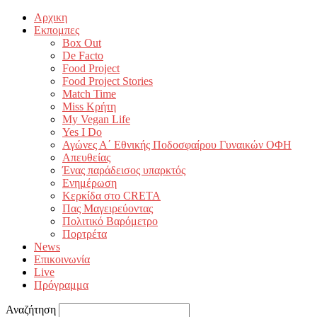
Αρχικη
Εκπομπες
Box Out
De Facto
Food Project
Food Project Stories
Match Time
Miss Κρήτη
My Vegan Life
Yes I Do
Αγώνες Α΄ Εθνικής Ποδοσφαίρου Γυναικών ΟΦΗ
Απευθείας
Ένας παράδεισος υπαρκτός
Ενημέρωση
Κερκίδα στο CRETA
Πας Μαγειρεύοντας
Πολιτικό Βαρόμετρο
Πορτρέτα
News
Επικοινωνία
Live
Πρόγραμμα
Αναζήτηση