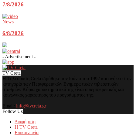
7/8/2026
News
6/8/2026
- Advertisement -
TV Creta
Η Τηλεόραση Creta ιδρύθηκε τον Ιούνιο του 1992 και ανήκει στην
κατηγορία των Περιφερειακών Ενημερωτικών τηλεοπτικών
σταθμών. Κύρια χαρακτηριστικά της είναι ο περιφερειακός και
κοινωνικός χαρακτήρας του προγράμματος της.
Email:
info@tvcreta.gr
Follow Us
Διαφήμιση
Η TV Creta
Επικοινωνία