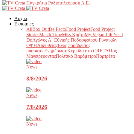
Παγκρήτια Ραδιοτηλεόραση Α.Ε.
Αρχικη
Εκπομπες
All
Box Out
De Facto
Food Project
Food Project
Stories
Match Time
Miss Κρήτη
My Vegan Life
Yes I
Do
Αγώνες Α΄ Εθνικής Ποδοσφαίρου Γυναικών
ΟΦΗ
Απευθείας
Ένας παράδεισος
υπαρκτός
Ενημέρωση
Κερκίδα στο CRETA
Πας
Μαγειρεύοντας
Πολιτικό Βαρόμετρο
Πορτρέτα
News
8/8/2026
News
7/8/2026
News