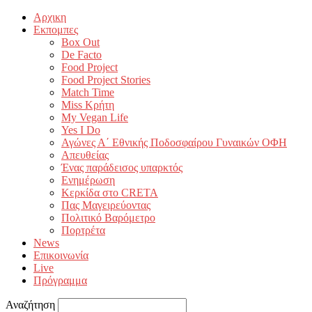
Αρχικη
Εκπομπες
Box Out
De Facto
Food Project
Food Project Stories
Match Time
Miss Κρήτη
My Vegan Life
Yes I Do
Αγώνες Α΄ Εθνικής Ποδοσφαίρου Γυναικών ΟΦΗ
Απευθείας
Ένας παράδεισος υπαρκτός
Ενημέρωση
Κερκίδα στο CRETA
Πας Μαγειρεύοντας
Πολιτικό Βαρόμετρο
Πορτρέτα
News
Επικοινωνία
Live
Πρόγραμμα
Αναζήτηση