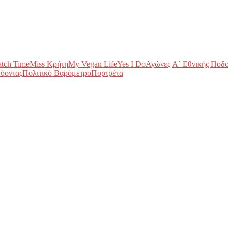
tch Time
Miss Κρήτη
My Vegan Life
Yes I Do
Αγώνες Α΄ Εθνικής Ποδ
ύοντας
Πολιτικό Βαρόμετρο
Πορτρέτα