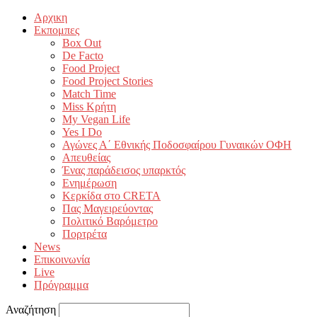
Αρχικη
Εκπομπες
Box Out
De Facto
Food Project
Food Project Stories
Match Time
Miss Κρήτη
My Vegan Life
Yes I Do
Αγώνες Α΄ Εθνικής Ποδοσφαίρου Γυναικών ΟΦΗ
Απευθείας
Ένας παράδεισος υπαρκτός
Ενημέρωση
Κερκίδα στο CRETA
Πας Μαγειρεύοντας
Πολιτικό Βαρόμετρο
Πορτρέτα
News
Επικοινωνία
Live
Πρόγραμμα
Αναζήτηση