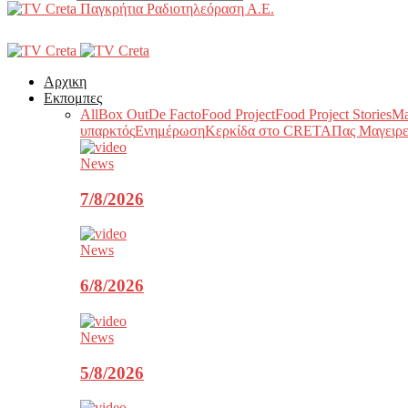
Παγκρήτια Ραδιοτηλεόραση Α.Ε.
Αρχικη
Εκπομπες
All
Box Out
De Facto
Food Project
Food Project Stories
Ma
υπαρκτός
Ενημέρωση
Κερκίδα στο CRETA
Πας Μαγειρε
News
7/8/2026
News
6/8/2026
News
5/8/2026