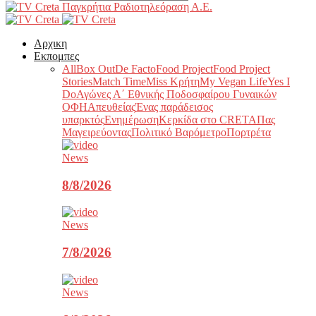
Παγκρήτια Ραδιοτηλεόραση Α.Ε.
Αρχικη
Εκπομπες
All
Box Out
De Facto
Food Project
Food Project
Stories
Match Time
Miss Κρήτη
My Vegan Life
Yes I
Do
Αγώνες Α΄ Εθνικής Ποδοσφαίρου Γυναικών
ΟΦΗ
Απευθείας
Ένας παράδεισος
υπαρκτός
Ενημέρωση
Κερκίδα στο CRETA
Πας
Μαγειρεύοντας
Πολιτικό Βαρόμετρο
Πορτρέτα
News
8/8/2026
News
7/8/2026
News