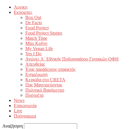
Αρχικη
Εκπομπες
Box Out
De Facto
Food Project
Food Project Stories
Match Time
Miss Κρήτη
My Vegan Life
Yes I Do
Αγώνες Α΄ Εθνικής Ποδοσφαίρου Γυναικών ΟΦΗ
Απευθείας
Ένας παράδεισος υπαρκτός
Ενημέρωση
Κερκίδα στο CRETA
Πας Μαγειρεύοντας
Πολιτικό Βαρόμετρο
Πορτρέτα
News
Επικοινωνία
Live
Πρόγραμμα
Αναζήτηση