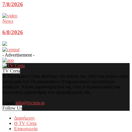
7/8/2026
News
6/8/2026
- Advertisement -
TV Creta
Η Τηλεόραση Creta ιδρύθηκε τον Ιούνιο του 1992 και ανήκει στην
κατηγορία των Περιφερειακών Ενημερωτικών τηλεοπτικών
σταθμών. Κύρια χαρακτηριστικά της είναι ο περιφερειακός και
κοινωνικός χαρακτήρας του προγράμματος της.
Email:
info@tvcreta.gr
Follow Us
Διαφήμιση
Η TV Creta
Επικοινωνία