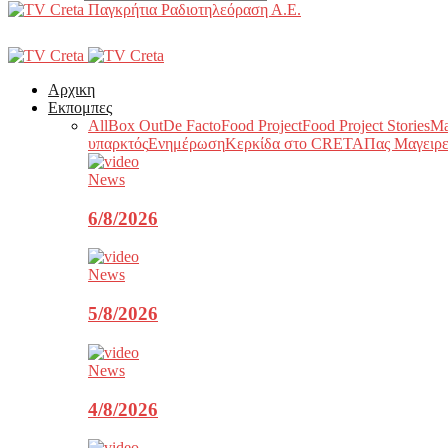
Παγκρήτια Ραδιοτηλεόραση Α.Ε.
Αρχικη
Εκπομπες
All
Box Out
De Facto
Food Project
Food Project Stories
Ma
υπαρκτός
Ενημέρωση
Κερκίδα στο CRETA
Πας Μαγειρε
News
6/8/2026
News
5/8/2026
News
4/8/2026