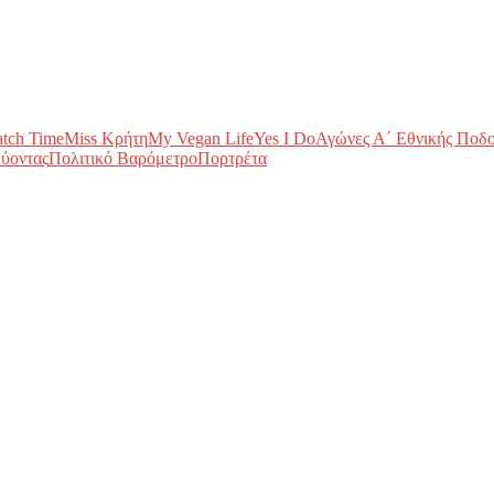
tch Time
Miss Κρήτη
My Vegan Life
Yes I Do
Αγώνες Α΄ Εθνικής Ποδ
ύοντας
Πολιτικό Βαρόμετρο
Πορτρέτα