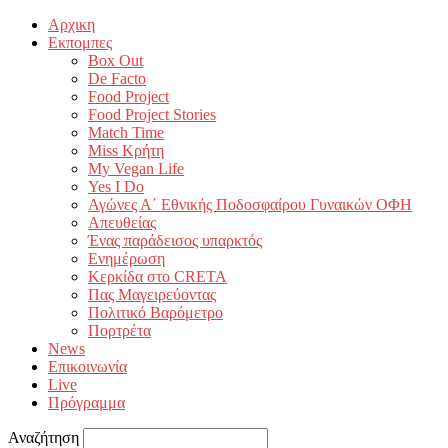
Αρχικη
Εκπομπες
Box Out
De Facto
Food Project
Food Project Stories
Match Time
Miss Κρήτη
My Vegan Life
Yes I Do
Αγώνες Α΄ Εθνικής Ποδοσφαίρου Γυναικών ΟΦΗ
Απευθείας
Ένας παράδεισος υπαρκτός
Ενημέρωση
Κερκίδα στο CRETA
Πας Μαγειρεύοντας
Πολιτικό Βαρόμετρο
Πορτρέτα
News
Επικοινωνία
Live
Πρόγραμμα
Αναζήτηση